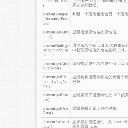
document.close(
可关闭一个由 document.op
)
示选定的数据。
element.compar
判断一个段落相比较另一个段
eDocumentPosit
ion()
element.getAttri
返回指定属性名的属性值。
bute()
elementNode.ge
通过命名空间 URI 和名称来获
tAttributeNS(ns
中获取属性值的命名空间 URI
,name)
element.getAttri
返回指定属性名的属性值，以 At
buteNode()
element.getEle
返回具有指定标签名的元素子元素集
mentsByTagNa
对象。
me()
element.getFeat
返回实现了指定特性的 API 的
ure()
element.getUser
返回关联元素上键的对象。
Data()
element.hasAttri
如果存在指定属性，则 hasAttribu
bute()
否则返回 false。