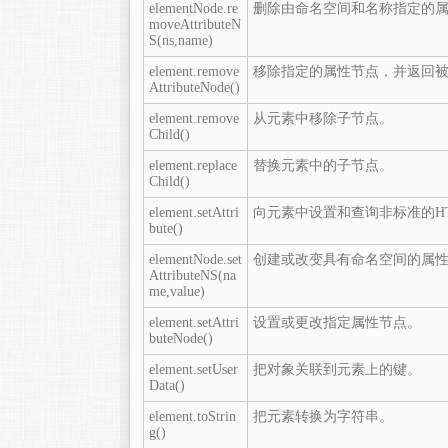
elementNode.re
删除由命名空间和名称指定的
moveAttributeN
S(ns,name)
element.remove
移除指定的属性节点，并返回
AttributeNode()
element.remove
从元素中移除子节点。
Child()
element.replace
替换元素中的子节点。
Child()
element.setAttri
向元素中设置和查询非标准的H
bute()
elementNode.set
创建或改变具有命名空间的属
AttributeNS(na
me,value)
element.setAttri
设置或更改指定属性节点。
buteNode()
element.setUser
把对象关联到元素上的键。
Data()
element.toStrin
把元素转换为字符串。
g()