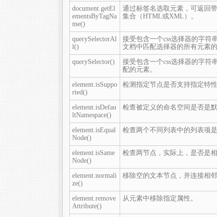
document.getEl
通过标签名选取元素，可返回
ementsByTagNa
集合（HTML或XML）。
me()
querySelectorAl
接受包含一个css选择器的字符
l()
文档中匹配选择器的所有元素的No
querySelector()
接受包含一个css选择器的字符
配的元素。
element.isSuppo
检测指定节点是否支持指定特
rted()
element.isDefau
检查被定义的命名空间是否是
ltNamespace()
element.isEqual
检查两个不同列表中的列表项
Node()
element.isSame
检查两节点，实际上，是否是
Node()
element.normali
移除空的文本节点，并连接相
ze()
element.remove
从元素中移除指定属性。
Attribute()