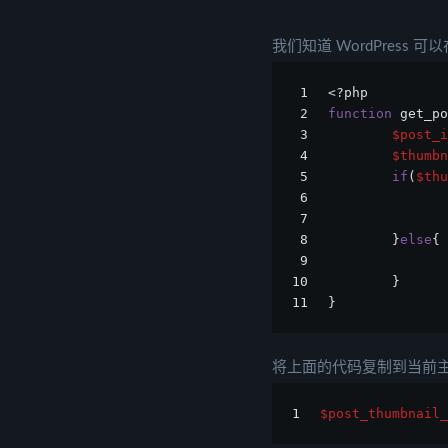
我们知道 WordPres
1
<?php
2
function
 get_po
3
$post_i
4
$thumbn
5
if
(
$thu
6
7
8
        }
else
{
9
10
        }
11
}
将上面的代码复制到当前主题
1
$post_thumbnail_