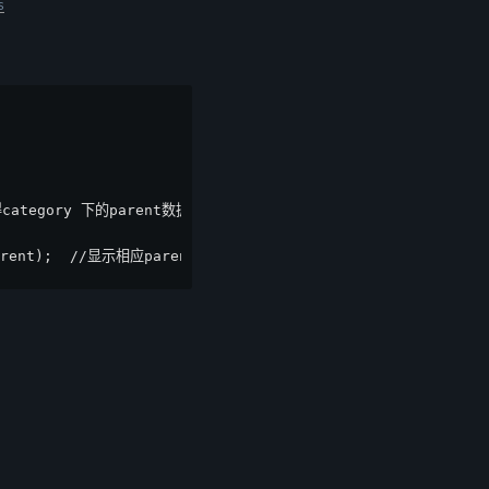
s
获得category 下的parent数据库内容
parent);  //显示相应parent的category的名称