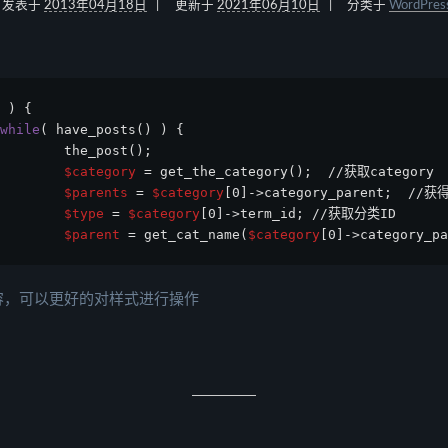
发表于
2013年04月18日
更新于
2021年06月10日
分类于
WordPres
 ) {
while
( have_posts() ) {
        the_post();
$category
 = get_the_category();  //获取category
$parents
 = 
$category
[0]->category_parent;  //
$type
 = 
$category
[0]->term_id; //获取分类ID
$parent
 = get_cat_name(
$category
[0]->category_
容，可以更好的对样式进行操作