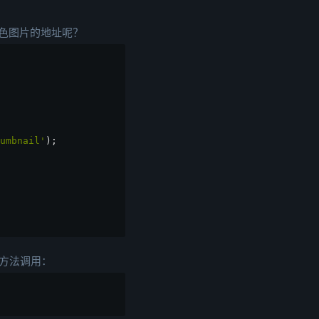
特色图片的地址呢？
umbnail'
);
面方法调用：