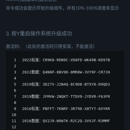
命令成功会提示开始升级组件，并有10%-100%进度条显示
3. 按Y重启操作系统升级成功
激活码：（此处的激活码只限安装，不能激活）
1
2022标准：CR9K8-RDN9C-VD8FD-WK49B-KD97B
2
3
2022数据：Q4N8P-8BV9D-8MR8W-3VY9F-CR7JH
4
5
2019标准：3D27V-J2N4Q-8C9D8-BTXY8-D9QD3
6
7
2019数据：JFMVW-2NQKT-TTDV9-JYDVR-F63FR
8
9
2016标准：PBFFT-7KNRF-3R798-X8TY7-6XYKR
10
11
2016数据：QV2J9-N9W7K-R2C2Q-3VVJF-R3MMF
12