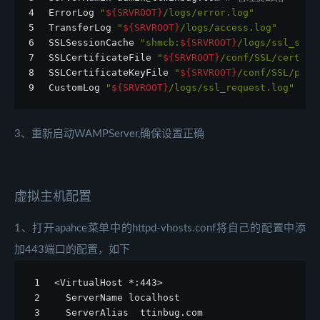
4
ErrorLog 
"
${SRVROOT}
/logs/error.log"
5
TransferLog 
"
${SRVROOT}
/logs/access.log"
6
SSLSessionCache 
"shmcb:
${SRVROOT}
/logs/ssl_scac
7
SSLCertificateFile 
"
${SRVROOT}
/conf/SSL/certifi
8
SSLCertificateKeyFile 
"
${SRVROOT}
/conf/SSL/priv
9
CustomLog 
"
${SRVROOT}
/logs/ssl_request.log"
3、重新启动WAMPServer,确保设置正确
虚拟主机配置
1、打开apahce菜单中的httpd-vhosts.conf将自己的配置中添
加443端口的配置，如下
1
<VirtualHost *:443>
2
  ServerName localhost
3
  ServerAlias  ttinbug.com