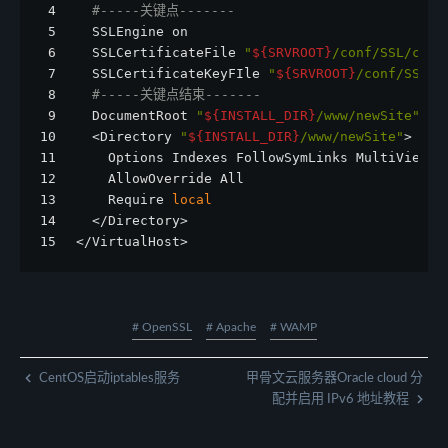
4
#-----关键点-------
5
  SSLEngine on
6
  SSLCertificateFile 
"
${SRVROOT}
/conf/SSL/cert
7
  SSLCertificateKeyFIle 
"
${SRVROOT}
/conf/SSL/p
8
#-----关键点结束-------
9
  DocumentRoot 
"
${INSTALL_DIR}
/www/newSite"
10
  <Directory 
"
${INSTALL_DIR}
/www/newSite"
>
11
    Options Indexes FollowSymLinks MultiViews 
12
    AllowOverride All
13
    Require 
local
14
  </Directory>
15
</VirtualHost>
# OpenSSL
# Apache
# WAMP
CentOS启动iptables服务
甲骨文云服务器Oracle cloud 分
配并启用 IPv6 地址教程