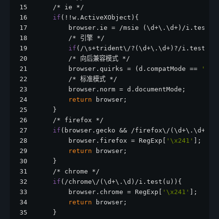
15
    /* ie */
16
if
(!!w.ActiveXObject){
17
        browser.ie = /msie (\d+\.\d+)/i.test(u
18
        /* 引擎 */
19
if
(/\s+trident\/?(\d+\.\d+)?/i.test(u)
20
        /* 向后兼容模式 */
21
        browser.quirks = (d.compatMode == 
'Bac
22
        /* 标准模式 */
23
        browser.norm = d.documentMode;
24
return
 browser;
25
    }
26
    /* firefox */
27
if
(browser.gecko && /firefox\/(\d+\.\d+)/i
28
        browser.firefox = RegExp[
'\x241'
];
29
return
 browser;
30
    }
31
    /* chrome */
32
if
(/chrome\/(\d+\.\d)/i.test(u)){
33
        browser.chrome = RegExp[
'\x241'
];
34
return
 browser;
35
    }