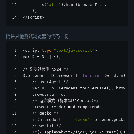
12
        $(
"#tip"
).html(browserTip);
13
    })
14
</script>
附带其他测试浏览器的代码一份
1
<script 
type
=
"text/javascript"
>
2
var D = D || {};
3
4
/* 浏览器检测 \x24 */
5
D.browser = D.browser || 
function
 (w, d, n){
6
    /* userAgent */
7
    var u = n.userAgent.toLowerCase(), browser
8
    browser.u = u;
9
    /* 渲染模式 (标准CSS1Compat)*/
10
    browser.render = d.compatMode;
11
    /* gecko */
12
if
(n.product === 
'Gecko'
) browser.gecko = 
13
    /* webkit */
14
if
(/ applewebkit\/(\d+\.\d+)/i.test(u)) br