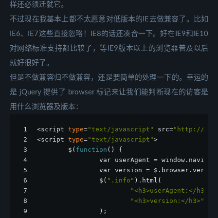
样还必须迁就它。
不过现在我基本上都不太愿意对低版本的IE去做兼容了。比如
IE6、IE7这些直接忽略！IE8的话还凑合一下。好在IE9和IE10
对网络标准支持都比较了，等IE9版本以上的浏览器普及以后
就好很好了。
但是不做兼容归不做兼容，还是要简单的处理一下的。幸运的
是 jQuery 提供了 browser 标记来让我们能判断现在的访客是
用什么浏览器及版本：
1
<script 
type
=
"text/javascript"
 src=
"http://aja
2
<script 
type
=
"text/javascript"
>
3
        $(
function
() {
4
                var userAgent = window.navigat
5
                var version = $.browser.versio
6
                $(
".info"
).html(
7
"<h3>userAgent:</h3>"
 
8
"<h3>version:</h3>"
 + 
9
                );