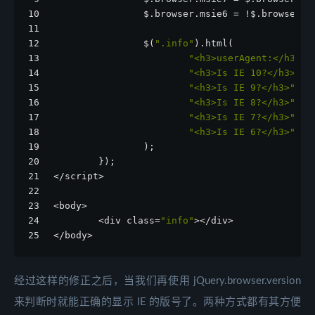
10
                $.browser.msie6 = !$.browser.m
11
12
                $(
".info"
).html(
13
"<h3>userAgent:</h3>"
 
14
"<h3>Is IE 10?</h3>"
 +
15
"<h3>Is IE 9?</h3>"
 + 
16
"<h3>Is IE 8?</h3>"
 + 
17
"<h3>Is IE 7?</h3>"
 + 
18
"<h3>Is IE 6?</h3>"
 + 
19
                );
20
        });
21
</script>
22
23
<body>
24
        <div class=
"info"
></div>
25
</body>
经过这样的修正之后，当我们再使用 jQuery.browser.version
来判断时就能正确的显示 IE 的版号了。两种方式都有其方便