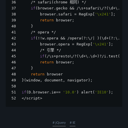
36
    /* safari(chrome 相同) */
37
if
(browser.gecko && /\s+safari\/?(\d+\.\d+
38
        browser.safari = RegExp[
'\x241'
];
39
return
 browser;
40
    }
41
    /* opera */
42
if
(!!w.opera && /opera(?:\/| )(\d+(?:\.\d+
43
        browser.opera = RegExp[
'\x241'
];
44
        /* 引擎 */
45
if
(/\s+presto\/?(\d+\.\d+)?/i.test(u))
46
return
 browser;
47
    }
48
return
 browser
49
}(window, document, navigator);
50
51
if
(D.browser.ie== 
'10.0'
) alert(
'IE10'
);
52
</script>
# jQuery
# IE