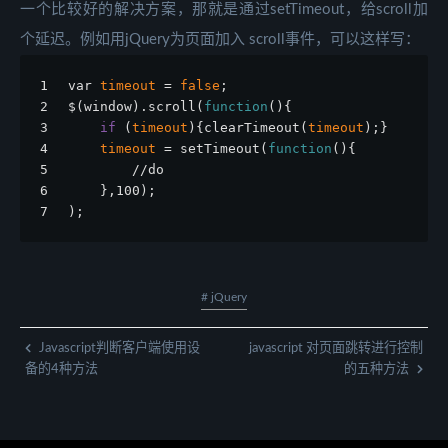
一个比较好的解决方案，那就是通过setTimeout，给scroll加
个延迟。例如用jQuery为页面加入 scroll事件，可以这样写：
1
var 
timeout
 = 
false
;   
2
$(window).scroll(
function
(){   
3
if
 (
timeout
){clearTimeout(
timeout
);}   
4
timeout
 = setTimeout(
function
(){   
5
        //do   
6
    },100);   
7
);
# jQuery
Javascript判断客户端使用设
javascript 对页面跳转进行控制
备的4种方法
的五种方法