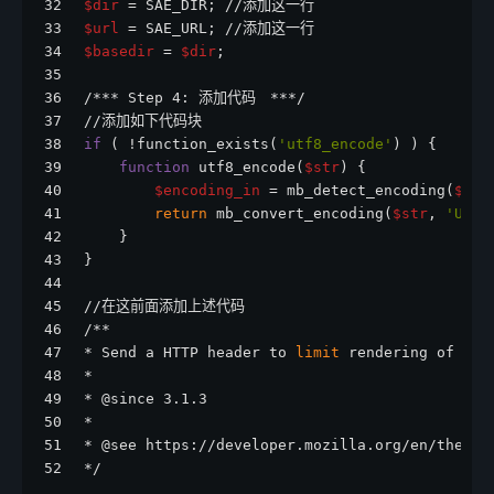
32
$dir
 = SAE_DIR; //添加这一行
33
$url
 = SAE_URL; //添加这一行
34
$basedir
 = 
$dir
;
35
36
/*** Step 4: 添加代码　***/
37
//添加如下代码块
38
if
 ( !function_exists(
'utf8_encode'
) ) {
39
function
 utf8_encode(
$str
) {
40
$encoding_in
 = mb_detect_encoding(
$str
41
return
 mb_convert_encoding(
$str
, 
'UTF-
42
    }
43
}
44
45
//在这前面添加上述代码
46
/**
47
* Send a HTTP header to 
limit
 rendering of pag
48
*
49
* @since 3.1.3
50
*
51
* @see https://developer.mozilla.org/en/the_x-
52
*/