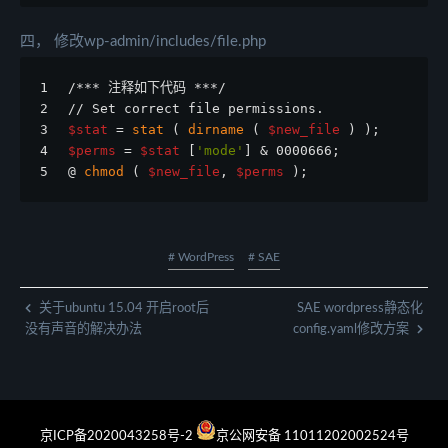
四， 修改wp-admin/includes/file.php
1
/*** 注释如下代码 ***/
2
// Set correct file permissions.
3
$stat
 = 
stat
 ( 
dirname
 ( 
$new_file
 ) );
4
$perms
 = 
$stat
 [
'mode'
] & 0000666;
5
@ 
chmod
 ( 
$new_file
, 
$perms
 );
# WordPress
# SAE
关于ubuntu 15.04 开启root后
SAE wordpress静态化
没有声音的解决办法
config.yaml修改方案
京ICP备2020043258号-2
京公网安备 11011202002524号