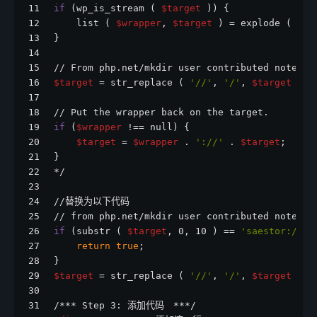
11
if
 (wp_is_stream ( 
$target
 )) {
12
    list ( 
$wrapper
, 
$target
 ) = explode ( 
':/
13
}
14
15
// From php.net/mkdir user contributed notes.
16
$target
 = str_replace ( 
'//'
, 
'/'
, 
$target
 );
17
18
// Put the wrapper back on the target.
19
if
 (
$wrapper
 !== null) {
20
$target
 = 
$wrapper
 . 
'://'
 . 
$target
;
21
}
22
*/
23
24
//替换为以下代码
25
// from php.net/mkdir user contributed notes
26
if
 (substr ( 
$target
, 0, 10 ) == 
'saestor://'
)
27
return
true
;
28
}
29
$target
 = str_replace ( 
'//'
, 
'/'
, 
$target
 );
30
31
/*** Step 3: 添加代码　***/