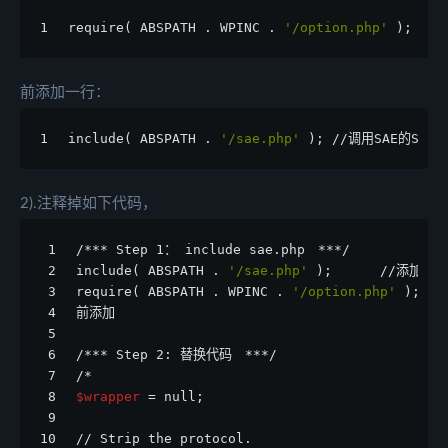
1
require( ABSPATH . WPINC . 
'/option.php'
 );
前添加一行：
1
include( ABSPATH . 
'/sae.php'
 ); //调用SAE的Sto
2).注释掉如下代码，
1
/*** Step 1： include sae.php　***/
2
include( ABSPATH . 
'/sae.php'
 );      //添加
3
require( ABSPATH . WPINC . 
'/option.php'
 );
4
前添加
5
6
/*** Step 2: 替换代码　***/
7
/*   
8
$wrapper
 = null;
9
10
// Strip the protocol.