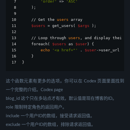
7
'order'
 => 
'ASC'
8
    );
9
10
    // Get the 
users
 array
11
$users
 = get_users( 
$args
 );
12
13
    // Loop through 
users
, and display their h
14
    foreach( 
$users
 as 
$user
) {
15
echo
'<a href="'
 . 
$user
->user_url . 
'
16
    }
17
}
这个函数元素有更多的选项。你可以在 Codex 页面里面找到
一个完整的介绍。Codex page
blog_id 这个只在多站点才有效。默认值是现在博客的ID。
role 限制特定角色的返回用户。
include 一个用户ID的数组，接受请求返回值。
exclude 一个用户ID的数组，排除请求返回值。