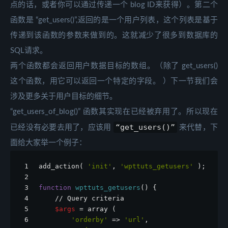
点的话，或者你可以通过传递一个 blog ID来获得）。第二个
函数是 “get_users()”,返回的是一个用户列表，这个列表是基于
传递到该函数的参数来做到的。这就减少了很多到数据库的
SQL请求。
两个函数都会返回用户数据目标的数组。（除了 get_users()
这个函数，用它可以返回一个特定的字段。 ）下一节我们会
涉及更多关于用户目标的细节。
“get_users_of_blog()” 函数其实现在已经被弃用了。所以现在
“get_users()”
已经没有必要去用了，应该用
来代替，下
面给大家举一个例子：
1
add_action( 
'init'
, 
'wpttuts_getusers'
 );
2
3
function
wpttuts_getusers
() {
4
    // Query criteria
5
$args
 = array (
6
'orderby'
 => 
'url'
,