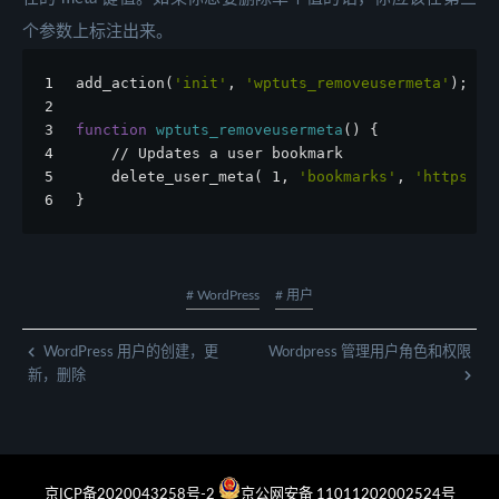
个参数上标注出来。
1
add_action(
'init'
, 
'wptuts_removeusermeta'
);
2
3
function
wptuts_removeusermeta
() {
4
    // Updates a user bookmark
5
    delete_user_meta( 1, 
'bookmarks'
, 
'https://
6
}
# WordPress
# 用户
WordPress 用户的创建，更
Wordpress 管理用户角色和权限
新，删除
京ICP备2020043258号-2
京公网安备 11011202002524号