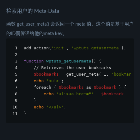
检索用户的 Meta-Data
函数 get_user_meta() 会返回一个 meta 值，这个值是基于用户
的ID而传递给他的meta key。
1
add_action(
'init'
, 
'wptuts_getusermeta'
);
2
3
function
wptuts_getusermeta
() {
4
    // Retrieves the user bookmarks
5
$bookmarks
 = get_user_meta( 1, 
'bookmarks'
6
echo
'<ul>'
;
7
    foreach ( 
$bookmarks
 as 
$bookmark
 ) {
8
echo
'<li><a href="'
 . 
$bookmark
 . 
'">
9
    }
10
echo
'</ul>'
;
11
}