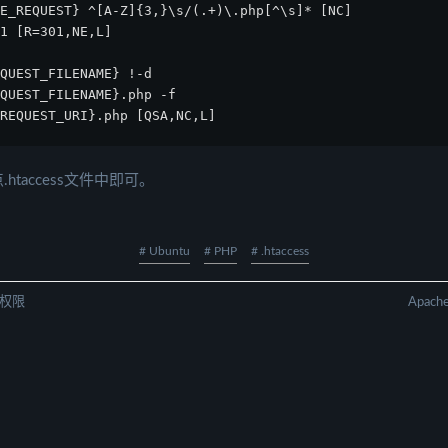
E_REQUEST} ^[A-Z]{3,}\s/(.+)\.php[^\s]* [NC]
1 [R=301,NE,L]
QUEST_FILENAME} !-d
QUEST_FILENAME}.php -f
REQUEST_URI}.php [QSA,NC,L]
taccess文件中即可。
# Ubuntu
# PHP
# .htaccess
和权限
Apac